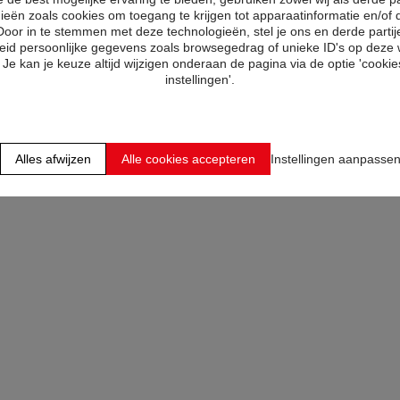
ieën zoals cookies om toegang te krijgen tot apparaatinformatie en/of 
Door in te stemmen met deze technologieën, stel je ons en derde partij
eid persoonlijke gegevens zoals browsegedrag of unieke ID's op deze 
Je kan je keuze altijd wijzigen onderaan de pagina via de optie 'cookies
acy statement
.
instellingen'.
Verzenden
Alles afwijzen
Alle cookies accepteren
Instellingen aanpasse