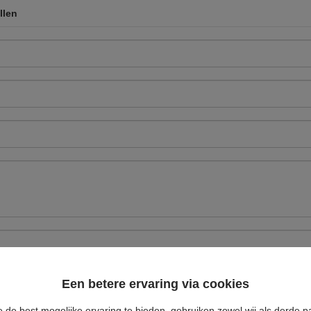
llen
Een betere ervaring via cookies
 de best mogelijke ervaring te bieden, gebruiken zowel wij als derde pa