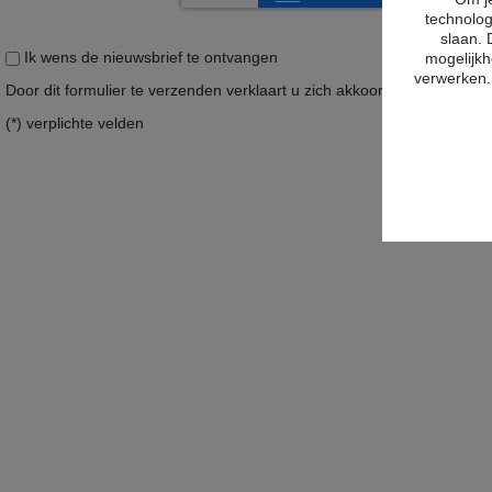
technolog
slaan. 
Ik wens de nieuwsbrief te ontvangen
mogelijkh
verwerken. 
Door dit formulier te verzenden verklaart u zich akkoord met ons
priv
(*) verplichte velden