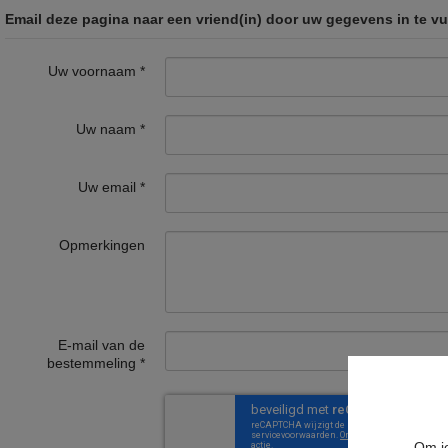
Email deze pagina naar een vriend(in) door uw gegevens in te vu
Uw voornaam
*
Uw naam
*
Uw email
*
Opmerkingen
E-mail van de
bestemmeling
*
Om je