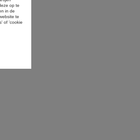
deze op te
en in de
website te
' of 'cookie
n