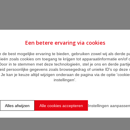
Een betere ervaring via cookies
 de best mogelijke ervaring te bieden, gebruiken zowel wij als derde pa
ieën zoals cookies om toegang te krijgen tot apparaatinformatie en/of 
Door in te stemmen met deze technologieën, stel je ons en derde partij
eid persoonlijke gegevens zoals browsegedrag of unieke ID's op deze 
Je kan je keuze altijd wijzigen onderaan de pagina via de optie 'cookies
instellingen'.
Alles afwijzen
Alle cookies accepteren
Instellingen aanpasse