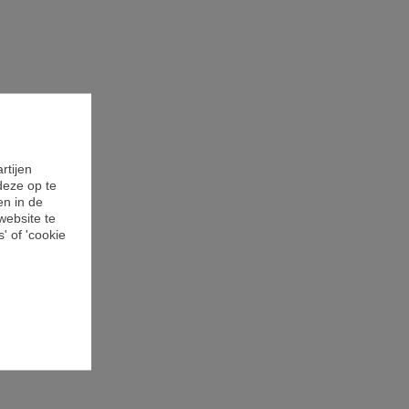
rtijen
deze op te
en in de
website te
' of 'cookie
n