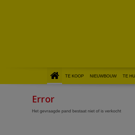
TE KOOP
NIEUWBOUW
TE H
Error
Het gevraagde pand bestaat niet of is verkocht