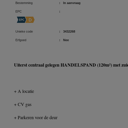
Bestemming
:
In aanvraag
EPC
:
Unieke code
:
3432268
Erfgoed
:
Nee
Uiterst centraal gelegen HANDELSPAND (120m²) met zu
+ A locatie
+ CV gas
+ Parkeren voor de deur