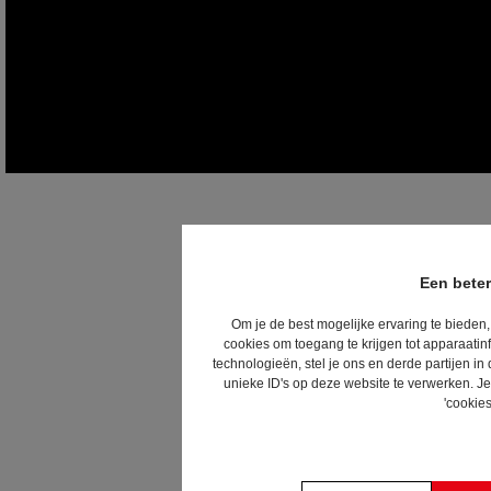
Een beter
Om je de best mogelijke ervaring te bieden,
cookies om toegang te krijgen tot apparaatin
technologieën, stel je ons en derde partijen 
unieke ID's op deze website te verwerken. Je
'cookies