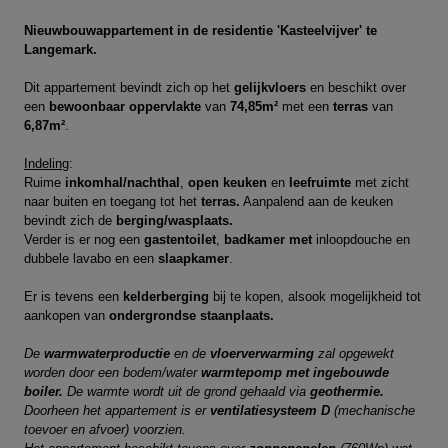
Nieuwbouwappartement in de residentie 'Kasteelvijver' te
Langemark.
Dit appartement bevindt zich op het
gelijkvloers
en beschikt over
een
bewoonbaar oppervlakte
van
74,85m²
met een
terras
van
6,87m²
.
Indeling
:
Ruime
inkomhal/nachthal
,
open keuken
en
leefruimte
met zicht
naar buiten en toegang tot het
terras.
Aanpalend aan de keuken
bevindt zich de
berging/wasplaats.
Verder is er nog een
gastentoilet
,
badkamer met
inloopdouche en
dubbele lavabo en een
slaapkamer
.
Er is tevens een
kelderberging
bij te kopen, alsook mogelijkheid tot
aankopen van
ondergrondse staanplaats.
De
warmwaterproductie
en de
vloerverwarming
zal opgewekt
worden door een bodem/water
warmtepomp met ingebouwde
boiler.
De warmte wordt uit de grond gehaald via
geothermie.
Doorheen het appartement is er
ventilatiesysteem D
(mechanische
toevoer en afvoer) voorzien.