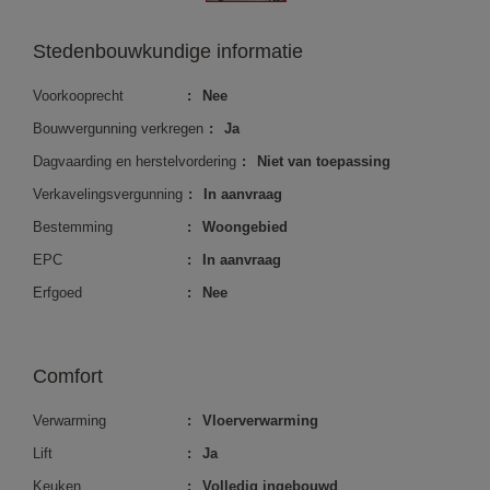
Stedenbouwkundige informatie
Voorkooprecht
:
Nee
Bouwvergunning verkregen
:
Ja
Dagvaarding en herstelvordering
:
Niet van toepassing
Verkavelingsvergunning
:
In aanvraag
Bestemming
:
Woongebied
EPC
:
In aanvraag
Erfgoed
:
Nee
Comfort
Verwarming
:
Vloerverwarming
Lift
:
Ja
Keuken
:
Volledig ingebouwd