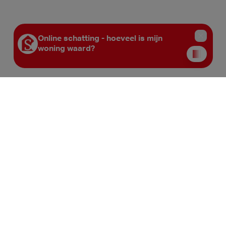
Sofimo Roeselare
Noordstraat 4
(051) 20 20 20
roeselare@sofimo.be
Openingsuren
Maandag
10:00 - 12u30
op afspraak
Dinsdag
10:00 - 12u30
14:00-16:00
Woensdag
10:00 - 12u30
op afspraak
Donderdag
10:00 - 12u30
14:00-16:00
Vrijdag
10:00 - 12u30
op afspraak
Zaterdag
op afspraak