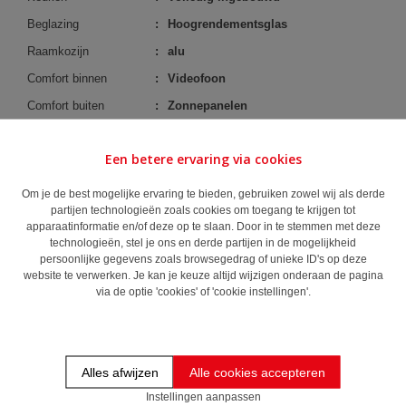
Beglazing
:
Hoogrendementsglas
Raamkozijn
:
alu
Comfort binnen
:
Videofoon
Comfort buiten
:
Zonnepanelen
Een betere ervaring via cookies
Google kaart
Om je de best mogelijke ervaring te bieden, gebruiken zowel wij als derde
partijen technologieën zoals cookies om toegang te krijgen tot
+
apparaatinformatie en/of deze op te slaan. Door in te stemmen met deze
technologieën, stel je ons en derde partijen in de mogelijkheid
−
persoonlijke gegevens zoals browsegedrag of unieke ID's op deze
website te verwerken. Je kan je keuze altijd wijzigen onderaan de pagina
via de optie 'cookies' of 'cookie instellingen'.
Alles afwijzen
Alle cookies accepteren
Instellingen aanpassen