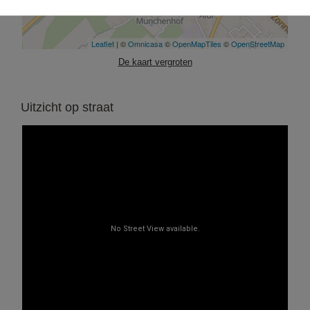
Leaflet
| ©
Omnicasa
©
OpenMapTiles
©
OpenStreetMap
De kaart vergroten
Uitzicht op straat