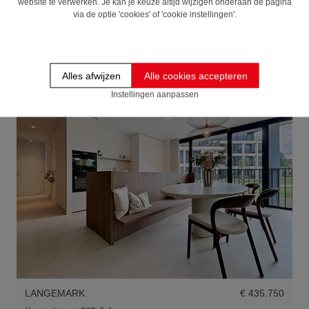
website te verwerken. Je kan je keuze altijd wijzigen onderaan de pagina
via de optie 'cookies' of 'cookie instellingen'.
LANGEMARK
€ 370.750
Kasteelstraat 26A 2.1
Alles afwijzen
Alle cookies accepteren
Nieuw
Instellingen aanpassen
LANGEMARK
€ 435.750