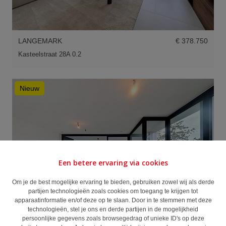
LANGEMARK
€ 378.750
Kasteelstraat 28A 0.2
Nieuw
Een betere ervaring via cookies
Om je de best mogelijke ervaring te bieden, gebruiken zowel wij als derde
partijen technologieën zoals cookies om toegang te krijgen tot
apparaatinformatie en/of deze op te slaan. Door in te stemmen met deze
technologieën, stel je ons en derde partijen in de mogelijkheid
persoonlijke gegevens zoals browsegedrag of unieke ID's op deze